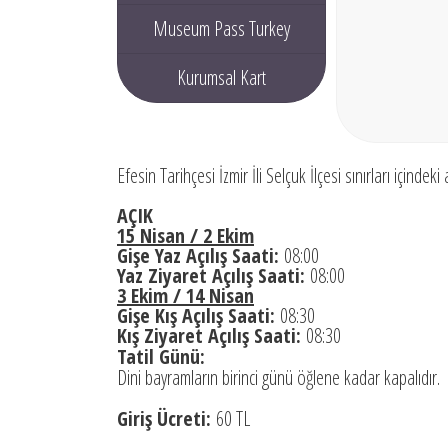
Museum Pass Turkey
Kurumsal Kart
Efesin Tarihçesi İzmir İli Selçuk İlçesi sınırları içind
AÇIK
15 Nisan / 2 Ekim
Gişe Yaz Açılış Saati:
08:00
Yaz Ziyaret Açılış Saati:
08:00
3 Ekim / 14 Nisan
Gişe Kış Açılış Saati:
08:30
Kış Ziyaret Açılış Saati:
08:30
Tatil Günü:
Dini bayramların birinci günü öğlene kadar kapalıdır.
Giriş Ücreti:
60 TL