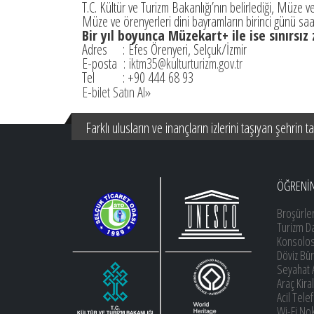
T.C. Kültür ve Turizm Bakanlığı’nın belirlediği, Müz
Müze ve örenyerleri dini bayramların birinci günü saa
Bir yıl boyunca Müzekart+ ile ise sınırsız 
Adres : Efes Örenyeri, Selçuk/İzmir
E-posta :
iktm35@kulturturizm.gov.tr
Tel : +90 444 68 93
E-bilet Satın Al»
Farklı ulusların ve inançların izlerini taşıyan şehrin t
ÖĞRENİ
Broşürle
Turizm D
Konsolos
Döviz Bür
Seyahat 
Araç Kira
Acil Tele
Wi-Fi Nok