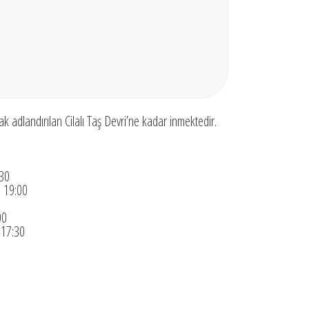
rak adlandırılan Cilalı Taş Devri’ne kadar inmektedir.
30
:
19:00
00
:
17:30