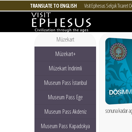
TRANSLATE TO ENGLISH
Visit Ephesus Selçuk Ticaret Od
Müzekart
Müzekart+
Müzekart İndirimli
Museum Pass İstanbul
Museum Pass Ege
sonuna kadar açılı
Museum Pass Akdeniz
Museum Pass Kapadokya