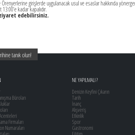
e ve Örenyerlerine girişlerde uygulanacak usul ve esaslar hakkında yöner
t 13:00’e kadar kapalıdır.
ziyaret edebilirsiniz.
arihine tanık olun!
N
NE YAPILMALI ?
r
Denizin Keyfini Çıkarın
anışma Büroları
Tarih
luklar
İnanç
oları
Alışveriş
Acenteleri
Etkinlik
lama Firmaları
Spor
fon Numaraları
Gastronomi
taları
Eğitim