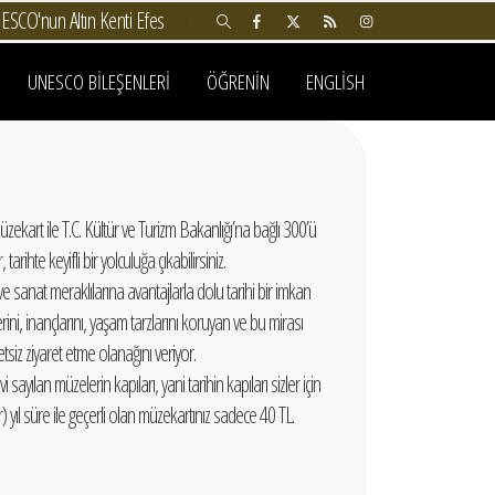
SCO'nun Altın Kenti Efes
UNESCO BILEŞENLERI
ÖĞRENIN
ENGLISH
ekart ile T.C. Kültür ve Turizm Bakanlığı’na bağlı 300’ü
arihte keyifli bir yolculuğa çıkabilirsiniz.
 sanat meraklılarına avantajlarla dolu tarihi bir imkan
erini, inançlarını, yaşam tarzlarını koruyan ve bu mirası
etsiz ziyaret etme olanağını veriyor.
i sayılan müzelerin kapıları, yani tarihin kapıları sizler için
 yıl süre ile geçerli olan müzekartınız sadece 40 TL.