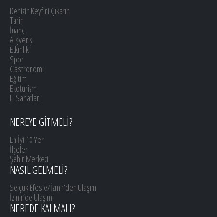
Denizin Keyfini Çıkarın
Tarih
İnanç
Alışveriş
Etkinlik
Spor
Gastronomi
Eğitim
Ekoturizm
El Sanatları
NEREYE GİTMELİ?
En İyi 10 Yer
İlçeler
Şehir Merkezi
NASIL GELMELİ?
Selçuk Efes’e/İzmir’den Ulaşım
İzmir’de Ulaşım
NEREDE KALMALI?