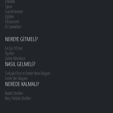
Etkinlik
Spor
Gastronomi
Eğitim
Ekoturizm
El Sanatları
NEREYE GİTMELİ?
En İyi 10 Yer
İlçeler
Şehir Merkezi
NASIL GELMELİ?
Selçuk Efes’e/İzmir’den Ulaşım
İzmir’de Ulaşım
NEREDE KALMALI?
Butik Oteller
Beş Yıldızlı Oteller