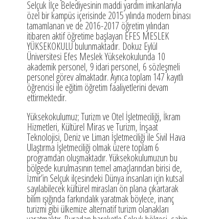
Selçuk İlçe Belediyesinin maddi yardım imkanlarıyla
özel bir kampüs içerisinde 2015 yılında modern binası
tamamlanan ve de 2016-2017 öğretim yılından
itibaren aktif öğretime başlayan EFES MESLEK
YÜKSEKOKULU bulunmaktadır. Dokuz Eylül
Üniversitesi Efes Meslek Yüksekokulunda 10
akademik personel, 9 idari personel, 6 sözleşmeli
personel görev almaktadır. Ayrıca toplam 147 kayıtlı
öğrencisi ile eğitim öğretim faaliyetlerini devam
ettirmektedir.
Yüksekokulumuz; Turizm ve Otel İşletmeciliği, İkram
Hizmetleri, Kültürel Miras ve Turizm, İnşaat
Teknolojisi, Deniz ve Liman İşletmeciliği ile Sivil Hava
Ulaştırma İşletmeciliği olmak üzere toplam 6
programdan oluşmaktadır. Yüksekokulumuzun bu
bölgede kurulmasının temel amaçlarından birisi de,
İzmir’in Selçuk ilçesindeki Dünya insanları için kutsal
sayılabilecek kültürel mirasları ön plana çıkartarak
bilim ışığında farkındalık yaratmak böylece, inanç
turizmi gibi ülkemize alternatif turizm olanakları