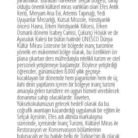
yaratmaktır. Buradan hareketle Selçuk bölgesi, sahip
olduğu önemli kültürel miras varlıkları olan Efes Antik
Kenti, Meryam Ana Evi, Artemis Tapınağı, Yedi
Uyuyanlar Mezarlığı, Kutsal Mozole, Hırıstiyanlık
öncesi Havra, Erken Hıristiyanlık Kilisesi, Erken
Osmanlı dönemi İsabey Camisi, Çukuriçi Höyük ve de
Ayasuluk Kalesi bir bütün halinde UNESCO Dünya
Kültür Mirası Listesine bir bölgede inanç turizmine
yönelik en mükemmel bölge olarak, bu özellikleri ön
plana çıkartan ders müfredatıyla nitelikli turizm ve otel
personeli yetiştirmeye başlamıştır. Böylece yetiştirdiği
öğrenciler, günümüzden 8.000 yıllık geçmişe
kucaklayan bir dönemde hem paganizmin hem de üç
ilahi dinin yapıtlarını içeren bir bölgeye inanç turizmi
amacıyla gelen turistlere en uygun hizmeti verebilecek
donanıma sahip olacaklardır. İlaveten,
Yüksekokulumuzun gelecek hedefi olarak da bu
coğrafik avantajın kazandırdığı uygulamalı bir eğitim ile
Selçuk ilçesinin, Efes adı altında markalaşma
sürecinde, içerisinde İnanç Turizmi, Kültürel Miras ile
Restorasyon ve Konservasyon bölümlerinin
bulunacağı ve bu haliyle belki de Türkiye’nin ilk olacak